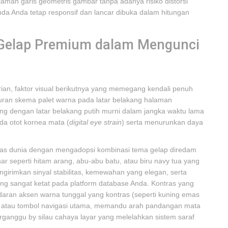
aman garis geometris gambar tanpa adanya risiko distorsi
a Anda tetap responsif dan lancar dibuka dalam hitungan
 Gelap Premium dalam Mengunci
ian, faktor visual berikutnya yang memegang kendali penuh
ran skema palet warna pada latar belakang halaman
ng dengan latar belakang putih murni dalam jangka waktu lama
da otot kornea mata (
digital eye strain
) serta menurunkan daya
elas dunia dengan mengadopsi kombinasi tema gelap diredam
r seperti hitam arang, abu-abu batu, atau biru navy tua yang
ngirimkan sinyal stabilitas, kemewahan yang elegan, serta
g sangat ketat pada platform database Anda. Kontras yang
aran aksen warna tunggal yang kontras (seperti kuning emas
dul atau tombol navigasi utama, memandu arah pandangan mata
rganggu by silau cahaya layar yang melelahkan sistem saraf