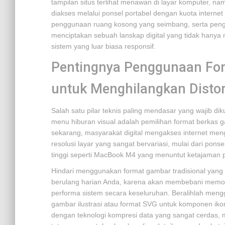
tampilan situs terlihat menawan di layar komputer, 
diakses melalui ponsel portabel dengan kuota internet
penggunaan ruang kosong yang seimbang, serta peng
menciptakan sebuah lanskap digital yang tidak hany
sistem yang luar biasa responsif.
Pentingnya Penggunaan Fo
untuk Menghilangkan Distor
Salah satu pilar teknis paling mendasar yang wajib 
menu hiburan visual adalah pemilihan format berkas gam
sekarang, masyarakat digital mengakses internet me
resolusi layar yang sangat bervariasi, mulai dari ponse
tinggi seperti MacBook M4 yang menuntut ketajaman pik
Hindari menggunakan format gambar tradisional yang
berulang harian Anda, karena akan membebani memor
performa sistem secara keseluruhan. Beralihlah men
gambar ilustrasi atau format SVG untuk komponen ikon
dengan teknologi kompresi data yang sangat cerdas