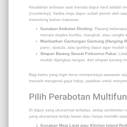
Kesalahan terbesar saat menata dapur kecil adalah 
(
countertop
). Ketika meja dapur sudah penuh oleh wa
memotong bahan makanan.
Gunakan Ambalan Dinding:
Pasang beberapa r
menata stoples bumbu, mangkuk, atau cangkir 
Manfaatkan Gantungan Gantung (
Hanging R
panci, spatula, atau gunting dapur agar mudah
Simpan Barang Sesuai Frekuensi Pakai:
Letak
mudah dijangkau tangan, dan simpan barang mus
Bagi kamu yang ingin terus memperkaya wawasan sepu
menarik mengenai gaya hidup, pastikan untuk menyim
Pilih Perabotan Multif
Di dapur yang ukurannya terbatas, setiap sentimeter 
yang ukurannya terlalu besar atau hanya memiliki satu 
Gunakan Meja Lipat atau
Kitchen Island
Rod