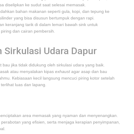
a diselipkan ke sudut saat selesai memasak.
dahkan bahan makanan seperti gula, kopi, dan tepung ke
silinder yang bisa disusun bertumpuk dengan rapi.
n keranjang tarik di dalam lemari bawah sink untuk
iring dan cairan pembersih.
 Sirkulasi Udara Dapur
bau jika tidak didukung oleh sirkulasi udara yang baik.
masak atau menyalakan kipas
exhaust
agar asap dan bau
hmu. Kebiasaan kecil langsung mencuci piring kotor setelah
erlihat luas dan lapang.
 menciptakan area memasak yang nyaman dan menyenangkan.
 perabotan yang efisien, serta menjaga kerapian penyimpanan,
al.