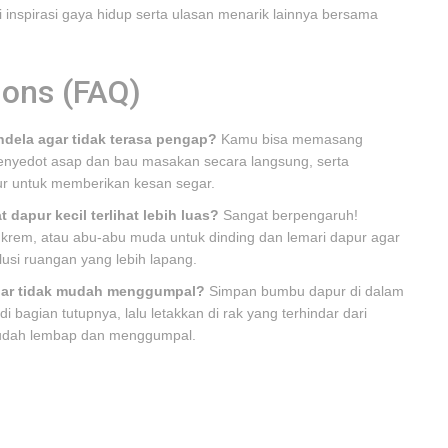
 inspirasi gaya hidup serta ulasan menarik lainnya bersama
ions (FAQ)
ndela agar tidak terasa pengap?
Kamu bisa memasang
enyedot asap dan bau masakan secara langsung, serta
pur untuk memberikan kesan segar.
dapur kecil terlihat lebih luas?
Sangat berpengaruh!
, krem, atau abu-abu muda untuk dinding dan lemari dapur agar
usi ruangan yang lebih lapang.
agar tidak mudah menggumpal?
Simpan bumbu dapur di dalam
i bagian tutupnya, lalu letakkan di rak yang terhindar dari
mudah lembap dan menggumpal.