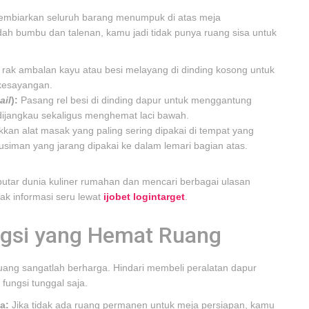
membiarkan seluruh barang menumpuk di atas meja
dah bumbu dan talenan, kamu jadi tidak punya ruang sisa untuk
ak ambalan kayu atau besi melayang di dinding kosong untuk
kesayangan.
ail
):
Pasang rel besi di dinding dapur untuk menggantung
 dijangkau sekaligus menghemat laci bawah.
kan alat masak yang paling sering dipakai di tempat yang
iman yang jarang dipakai ke dalam lemari bagian atas.
tar dunia kuliner rumahan dan mencari berbagai ulasan
ak informasi seru lewat
ijobet logintarget
.
ungsi yang Hemat Ruang
ruang sangatlah berharga. Hindari membeli peralatan dapur
fungsi tunggal saja.
a:
Jika tidak ada ruang permanen untuk meja persiapan, kamu