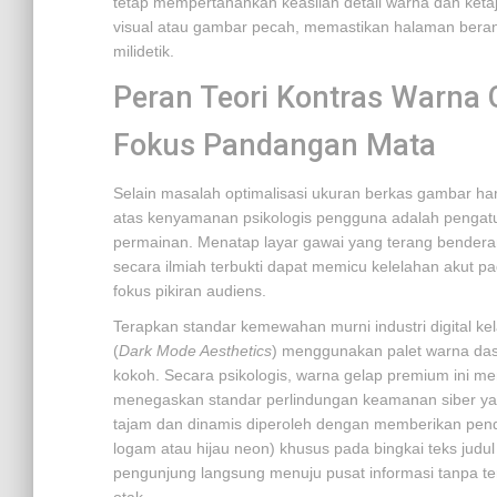
tetap mempertahankan keaslian detail warna dan ketaj
visual atau gambar pecah, memastikan halaman berand
milidetik.
Peran Teori Kontras Warna
Fokus Pandangan Mata
Selain masalah optimalisasi ukuran berkas gambar har
atas kenyamanan psikologis pengguna adalah pengatu
permainan. Menatap layar gawai yang terang bendera
secara ilmiah terbukti dapat memicu kelelahan akut pa
fokus pikiran audiens.
Terapkan standar kemewahan murni industri digital k
(
Dark Mode Aesthetics
) menggunakan palet warna dasa
kokoh. Secara psikologis, warna gelap premium ini me
menegaskan standar perlindungan keamanan siber yan
tajam dan dinamis diperoleh dengan memberikan pend
logam atau hijau neon) khusus pada bingkai teks ju
pengunjung langsung menuju pusat informasi tanpa te
otak.