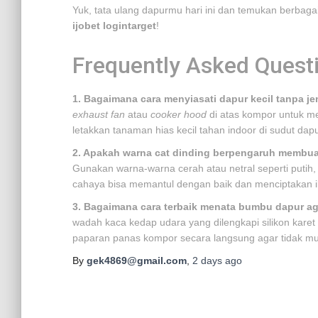
Yuk, tata ulang dapurmu hari ini dan temukan berbagai
ijobet logintarget
!
Frequently Asked Quest
1. Bagaimana cara menyiasati dapur kecil tanpa je
exhaust fan
atau
cooker hood
di atas kompor untuk m
letakkan tanaman hias kecil tahan indoor di sudut da
2. Apakah warna cat dinding berpengaruh membuat 
Gunakan warna-warna cerah atau netral seperti putih
cahaya bisa memantul dengan baik dan menciptakan il
3. Bagaimana cara terbaik menata bumbu dapur 
wadah kaca kedap udara yang dilengkapi silikon karet d
paparan panas kompor secara langsung agar tidak 
By
gek4869@gmail.com
,
2 days
ago