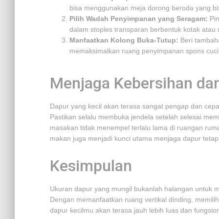
bisa menggunakan meja dorong beroda yang bis
Pilih Wadah Penyimpanan yang Seragam:
Pin
dalam stoples transparan berbentuk kotak atau 
Manfaatkan Kolong Buka-Tutup:
Beri tambaha
memaksimalkan ruang penyimpanan spons cuci p
Menjaga Kebersihan dan
Dapur yang kecil akan terasa sangat pengap dan cepat 
Pastikan selalu membuka jendela setelah selesai me
masakan tidak menempel terlalu lama di ruangan ruma
makan juga menjadi kunci utama menjaga dapur tetap t
Kesimpulan
Ukuran dapur yang mungil bukanlah halangan untuk
Dengan memanfaatkan ruang vertikal dinding, memilih
dapur kecilmu akan terasa jauh lebih luas dan fungsion