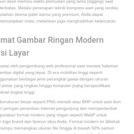
namun akan memicu waktu pemuatan yang lama (
lagging
) saat
 terbatas. Melalui penerapan teknik kompresi aset yang cerdas,
olahan skema palet warna yang premium, Anda dapat
a memanjakan mata, melainkan juga menghadirkan kelancaran
rmat Gambar Ringan Modern
si Layar
dikuasai oleh pengembang web profesional saat menata halaman
bar digital yang tepat. Di era mobilitas tinggi seperti
nggunakan berbagai jenis perangkat gawai dengan ukuran
l pintar yang ringkas hingga komputer jinjing berspesifikasi
sel tingkat tinggi.
 berukuran besar seperti PNG mentah atau BMP untuk aset ikon
i jaringan peramban internet pengunjung dan memperlambat
ggunakan format modern yang ringan seperti WebP untuk
 logo brand dan favicon situs Anda. Format modern ini dibekali
, mampu memangkas ukuran file hingga di bawah 50% namun