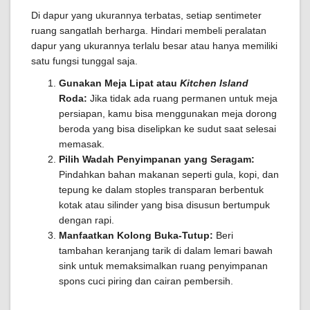
Di dapur yang ukurannya terbatas, setiap sentimeter
ruang sangatlah berharga. Hindari membeli peralatan
dapur yang ukurannya terlalu besar atau hanya memiliki
satu fungsi tunggal saja.
Gunakan Meja Lipat atau
Kitchen Island
Roda:
Jika tidak ada ruang permanen untuk meja
persiapan, kamu bisa menggunakan meja dorong
beroda yang bisa diselipkan ke sudut saat selesai
memasak.
Pilih Wadah Penyimpanan yang Seragam:
Pindahkan bahan makanan seperti gula, kopi, dan
tepung ke dalam stoples transparan berbentuk
kotak atau silinder yang bisa disusun bertumpuk
dengan rapi.
Manfaatkan Kolong Buka-Tutup:
Beri
tambahan keranjang tarik di dalam lemari bawah
sink untuk memaksimalkan ruang penyimpanan
spons cuci piring dan cairan pembersih.