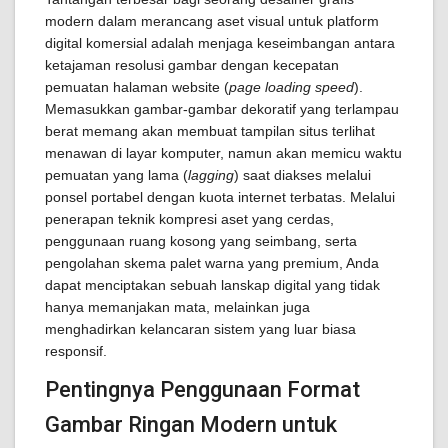
modern dalam merancang aset visual untuk platform
digital komersial adalah menjaga keseimbangan antara
ketajaman resolusi gambar dengan kecepatan
pemuatan halaman website (
page loading speed
).
Memasukkan gambar-gambar dekoratif yang terlampau
berat memang akan membuat tampilan situs terlihat
menawan di layar komputer, namun akan memicu waktu
pemuatan yang lama (
lagging
) saat diakses melalui
ponsel portabel dengan kuota internet terbatas. Melalui
penerapan teknik kompresi aset yang cerdas,
penggunaan ruang kosong yang seimbang, serta
pengolahan skema palet warna yang premium, Anda
dapat menciptakan sebuah lanskap digital yang tidak
hanya memanjakan mata, melainkan juga
menghadirkan kelancaran sistem yang luar biasa
responsif.
Pentingnya Penggunaan Format
Gambar Ringan Modern untuk