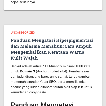
sejati seutuhnya.
UNCATEGORIZED
Panduan Mengatasi Hiperpigmentasi
dan Melasma Menahun: Cara Ampuh
Mengembalikan Kerataan Warna
Kulit Wajah
Berikut adalah artikel SEO-friendly minimal 1000 kata
untuk
Domain 3
(Anchor:
ijobet slot
). Pembahasan
dan judul dirancang baru, unik, santai, tanpa gambar,
memenuhi standar Yoast SEO, serta memiliki teks
anchor
yang sudah ditanam tautan aktif siap klik untuk
kemudahan
copy-paste
.
Panduan Mengatasi