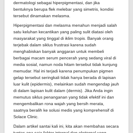
dermatologi sebagai hiperpigmentasi, dan jika
bentuknya berupa flek melebar yang simetris, kondisi
tersebut dinamakan melasma.
Hiperpigmentasi dan melasma menahun menjadi salah
satu keluhan kecantikan yang paling sulit diatasi oleh
masyarakat yang tinggal di iklim tropis. Banyak orang
terjebak dalam siklus frustrasi karena sudah
menghabiskan banyak anggaran untuk membeli
berbagai macam serum pencerah yang sedang viral di
media sosial, namun noda hitam tersebut tidak kunjung
memudar. Hal ini terjadi karena penumpukan pigmen
gelap tersebut seringkali tidak hanya berada di lapisan
luar kulit (epidermis), melainkan sudah mengendap jauh
di dalam lapisan kulit dalam (dermis). Jika Anda ingin
memutus siklus penanganan yang tidak efektif ini dan
mengembalikan rona wajah yang bersih merata,
saatnya beralih ke solusi medis yang komprehensif di
Solace Clinic.
Dalam artikel santai kali ini, kita akan membahas secara
tuntas apa saja faktor internal dan eksternal yang