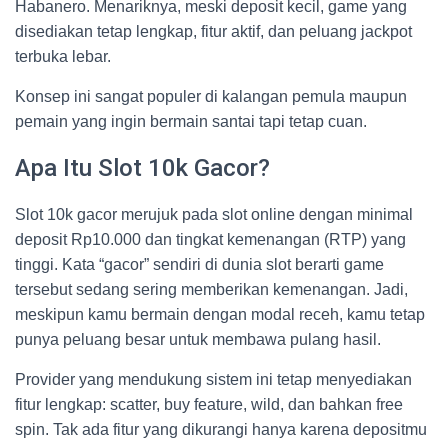
Habanero. Menariknya, meski deposit kecil, game yang
disediakan tetap lengkap, fitur aktif, dan peluang jackpot
terbuka lebar.
Konsep ini sangat populer di kalangan pemula maupun
pemain yang ingin bermain santai tapi tetap cuan.
Apa Itu Slot 10k Gacor?
Slot 10k gacor merujuk pada slot online dengan minimal
deposit Rp10.000 dan tingkat kemenangan (RTP) yang
tinggi. Kata “gacor” sendiri di dunia slot berarti game
tersebut sedang sering memberikan kemenangan. Jadi,
meskipun kamu bermain dengan modal receh, kamu tetap
punya peluang besar untuk membawa pulang hasil.
Provider yang mendukung sistem ini tetap menyediakan
fitur lengkap: scatter, buy feature, wild, dan bahkan free
spin. Tak ada fitur yang dikurangi hanya karena depositmu