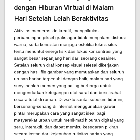
dengan Hiburan Virtual di Malam
Hari Setelah Lelah Beraktivitas
Aktivitas memeras ide kreatif, mengalkulasi
perbandingan piksel grafis agar tidak mengalami distorsi
warna, serta konsisten menjaga estetika teknis situs
tentu menuntut energi fisik dan fokus konsentrasi yang
sangat besar sepanjang hari dari seorang desainer.
Setelah seluruh draf konsep visual selesai dikerjakan
dengan hasil file gambar yang memuaskan dan seluruh
urusan harian terpenuhi dengan baik, malam hari yang
sunyi adalah momen yang paling berharga untuk
mengendurkan ketegangan otot saraf dan beristirahat
secara total di rumah. Di waktu santai sebelum tidur ini,
bersenang-senang di internet menggunakan gawai
pintar merupakan cara yang sangat ideal bagi
masyarakat urban untuk menikmati hiburan digital yang
seru, interaktif, dan dapat memicu kesegaran pikiran
secara instan dari kejenuhan rutinitas harian yang