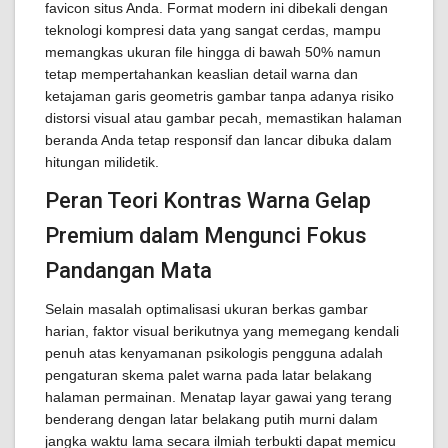
favicon situs Anda. Format modern ini dibekali dengan
teknologi kompresi data yang sangat cerdas, mampu
memangkas ukuran file hingga di bawah 50% namun
tetap mempertahankan keaslian detail warna dan
ketajaman garis geometris gambar tanpa adanya risiko
distorsi visual atau gambar pecah, memastikan halaman
beranda Anda tetap responsif dan lancar dibuka dalam
hitungan milidetik.
Peran Teori Kontras Warna Gelap
Premium dalam Mengunci Fokus
Pandangan Mata
Selain masalah optimalisasi ukuran berkas gambar
harian, faktor visual berikutnya yang memegang kendali
penuh atas kenyamanan psikologis pengguna adalah
pengaturan skema palet warna pada latar belakang
halaman permainan. Menatap layar gawai yang terang
benderang dengan latar belakang putih murni dalam
jangka waktu lama secara ilmiah terbukti dapat memicu