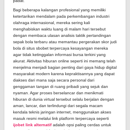
padat.
Bagi beberapa kalangan profesional yang memiliki
ketertarikan mendalam pada perkembangan industri
olahraga internasional, mereka sering kali
menghabiskan waktu luang di malam hari tersebut
dengan membaca ulasan analisis taktik pertandingan
sepak bola terbaru atau memantau pergerakan skor judi
bola di situs sbobet terpercaya kesayangan mereka
agar tidak ketinggalan informasi bursa terkini yang
akurat. Aktivitas hiburan online seperti ini memang telah
menjelma menjadi bagian penting dari gaya hidup digital
masyarakat modern karena kepraktisannya yang dapat
diakses dari mana saja secara personal dari
genggaman tangan di ruang pribadi yang sejuk dan
nyaman. Agar proses berselancar dan menikmati
hiburan di dunia virtual tersebut selalu berjalan dengan
aman, lancar, dan terlindungi dari segala macam
kendala teknis jaringan internet, menggunakan akses
masuk resmi melalui link platform terpercaya seperti
ijobet link alternatif
adalah opsi paling cerdas untuk