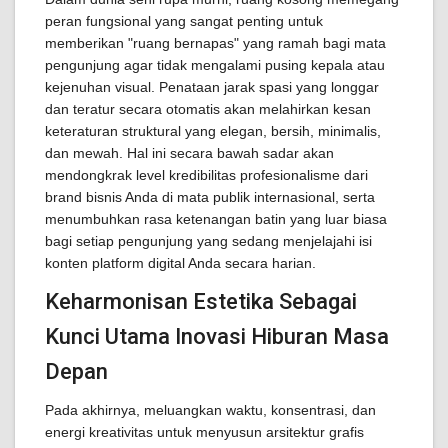
peran fungsional yang sangat penting untuk
memberikan "ruang bernapas" yang ramah bagi mata
pengunjung agar tidak mengalami pusing kepala atau
kejenuhan visual. Penataan jarak spasi yang longgar
dan teratur secara otomatis akan melahirkan kesan
keteraturan struktural yang elegan, bersih, minimalis,
dan mewah. Hal ini secara bawah sadar akan
mendongkrak level kredibilitas profesionalisme dari
brand bisnis Anda di mata publik internasional, serta
menumbuhkan rasa ketenangan batin yang luar biasa
bagi setiap pengunjung yang sedang menjelajahi isi
konten platform digital Anda secara harian.
Keharmonisan Estetika Sebagai
Kunci Utama Inovasi Hiburan Masa
Depan
Pada akhirnya, meluangkan waktu, konsentrasi, dan
energi kreativitas untuk menyusun arsitektur grafis