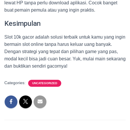
lewat HP tanpa perlu download aplikasi. Cocok banget
buat pemain pemula atau yang ingin praktis.
Kesimpulan
Slot 10k gacor adalah solusi terbaik untuk kamu yang ingin
bermain slot online tanpa harus keluar uang banyak.
Dengan strategi yang tepat dan pilihan game yang pas,
modal kecil bisa jadi cuan besar. Yuk, mulai main sekarang
dan buktikan sendiri gacornya!
Categories:
UNCATEGORIZED