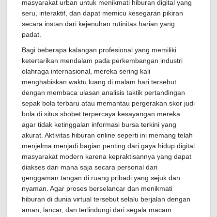
masyarakat urban untuk menikmati hiburan digital yang
seru, interaktif, dan dapat memicu kesegaran pikiran
secara instan dari kejenuhan rutinitas harian yang
padat.
Bagi beberapa kalangan profesional yang memiliki
ketertarikan mendalam pada perkembangan industri
olahraga internasional, mereka sering kali
menghabiskan waktu luang di malam hari tersebut
dengan membaca ulasan analisis taktik pertandingan
sepak bola terbaru atau memantau pergerakan skor judi
bola di situs sbobet terpercaya kesayangan mereka
agar tidak ketinggalan informasi bursa terkini yang
akurat. Aktivitas hiburan online seperti ini memang telah
menjelma menjadi bagian penting dari gaya hidup digital
masyarakat modern karena kepraktisannya yang dapat
diakses dari mana saja secara personal dari
genggaman tangan di ruang pribadi yang sejuk dan
nyaman. Agar proses berselancar dan menikmati
hiburan di dunia virtual tersebut selalu berjalan dengan
aman, lancar, dan terlindungi dari segala macam