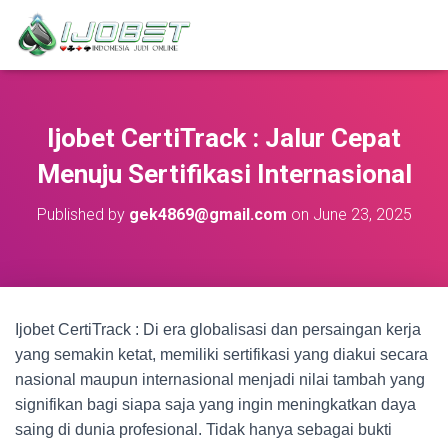
Ijobet CertiTrack : Jalur Cepat
Menuju Sertifikasi Internasional
Published by
gek4869@gmail.com
on
June 23, 2025
Ijobet CertiTrack : Di era globalisasi dan persaingan kerja
yang semakin ketat, memiliki sertifikasi yang diakui secara
nasional maupun internasional menjadi nilai tambah yang
signifikan bagi siapa saja yang ingin meningkatkan daya
saing di dunia profesional. Tidak hanya sebagai bukti