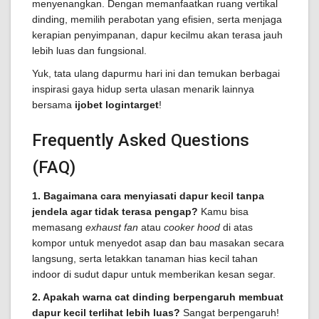
menyenangkan. Dengan memanfaatkan ruang vertikal
dinding, memilih perabotan yang efisien, serta menjaga
kerapian penyimpanan, dapur kecilmu akan terasa jauh
lebih luas dan fungsional.
Yuk, tata ulang dapurmu hari ini dan temukan berbagai
inspirasi gaya hidup serta ulasan menarik lainnya
bersama
ijobet logintarget
!
Frequently Asked Questions
(FAQ)
1. Bagaimana cara menyiasati dapur kecil tanpa
jendela agar tidak terasa pengap?
Kamu bisa
memasang
exhaust fan
atau
cooker hood
di atas
kompor untuk menyedot asap dan bau masakan secara
langsung, serta letakkan tanaman hias kecil tahan
indoor di sudut dapur untuk memberikan kesan segar.
2. Apakah warna cat dinding berpengaruh membuat
dapur kecil terlihat lebih luas?
Sangat berpengaruh!