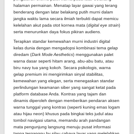
halaman permainan. Menatap layar gawai yang terang
benderang dengan latar belakang putih murni dalam
jangka waktu lama secara ilmiah terbukti dapat memicu
kelelahan akut pada otot kornea mata (
digital eye strain
)
serta menurunkan daya fokus pikiran audiens.
Terapkan standar kemewahan murni industri digital
kelas dunia dengan mengadopsi kombinasi tema gelap
diredam (
Dark Mode Aesthetics
) menggunakan palet
warna dasar seperti hitam arang, abu-abu batu, atau
biru navy tua yang kokoh. Secara psikologis, warna
gelap premium ini mengirimkan sinyal stabilitas,
kemewahan yang elegan, serta menegaskan standar
perlindungan keamanan siber yang sangat ketat pada
platform database Anda. Kontras yang tajam dan
dinamis diperoleh dengan memberikan pendaran aksen
warna tunggal yang kontras (seperti kuning emas logam
atau hijau neon) khusus pada bingkai teks judul atau
tombol navigasi utama, memandu arah pandangan
mata pengunjung langsung menuju pusat informasi
tanpa terganggu by silau cahaya layar yang melelahkan