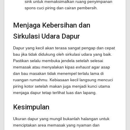
sink untuk memaksimalkan ruang penyimpanan
spons cuci piring dan cairan pembersih.
Menjaga Kebersihan dan
Sirkulasi Udara Dapur
Dapur yang kecil akan terasa sangat pengap dan cepat
bau jika tidak didukung oleh sirkulasi udara yang baik.
Pastikan selalu membuka jendela setelah selesai
memasak atau menyalakan kipas
exhaust
agar asap
dan bau masakan tidak menempel terlalu lama di
ruangan rumahmu. Kebiasaan kecil langsung mencuci
piring kotor setelah makan juga menjadi kunci utama
menjaga dapur tetap terlihat luas dan lapang.
Kesimpulan
Ukuran dapur yang mungil bukanlah halangan untuk
menciptakan area memasak yang nyaman dan