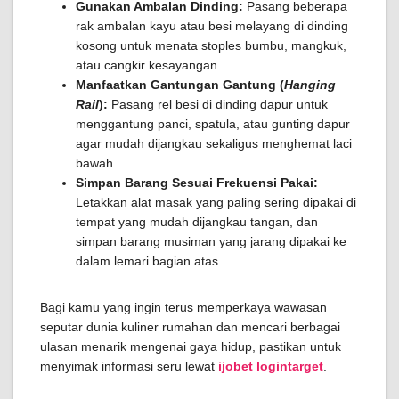
Gunakan Ambalan Dinding:
Pasang beberapa
rak ambalan kayu atau besi melayang di dinding
kosong untuk menata stoples bumbu, mangkuk,
atau cangkir kesayangan.
Manfaatkan Gantungan Gantung (
Hanging
Rail
):
Pasang rel besi di dinding dapur untuk
menggantung panci, spatula, atau gunting dapur
agar mudah dijangkau sekaligus menghemat laci
bawah.
Simpan Barang Sesuai Frekuensi Pakai:
Letakkan alat masak yang paling sering dipakai di
tempat yang mudah dijangkau tangan, dan
simpan barang musiman yang jarang dipakai ke
dalam lemari bagian atas.
Bagi kamu yang ingin terus memperkaya wawasan
seputar dunia kuliner rumahan dan mencari berbagai
ulasan menarik mengenai gaya hidup, pastikan untuk
menyimak informasi seru lewat
ijobet logintarget
.