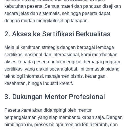
kebutuhan peserta. Semua materi dan panduan disajikan
secara jelas dan sistematis, sehingga peserta dapat
dengan mudah mengikuti setiap tahapan.
2. Akses ke Sertifikasi Berkualitas
Melalui kemitraan strategis dengan berbagai lembaga
sertifikasi nasional dan internasional, kami memberikan
akses kepada peserta untuk mengikuti berbagai program
sertifikasi yang diakui secara global. Ini termasuk bidang
teknologi informasi, manajemen bisnis, keuangan,
kesehatan, hingga industri kreatif.
3. Dukungan Mentor Profesional
Peserta
kami
akan didampingi oleh mentor
berpengalaman yang siap membantu kapan saja. Dengan
bimbingan ini, proses belajar menjadi lebih terarah, dan