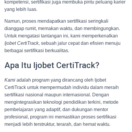
kompetensi, sertifikasi juga membuka pintu peluang karier
yang lebih luas.
Namun, proses mendapatkan sertifikasi seringkali
dianggap rumit, memakan waktu, dan membingungkan.
Untuk mengatasi tantangan ini, kami memperkenalkan
Ijobet CertiTrack
, sebuah jalur cepat dan efisien menuju
berbagai sertifikasi berkualitas.
Apa Itu Ijobet CertiTrack?
Kami
adalah program yang dirancang oleh Ijobet
CertiTrack untuk mempermudah individu dalam meraih
sertifikasi nasional maupun internasional. Dengan
mengintegrasikan teknologi pendidikan terkini, metode
pembelajaran yang adaptif, dan dukungan mentor
profesional, program ini memastikan proses sertifikasi
menjadi lebih terstruktur, terarah, dan hemat waktu.