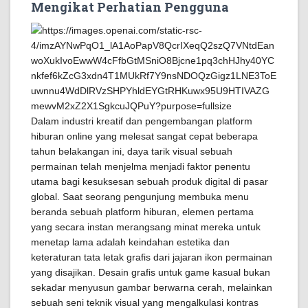
Mengikat Perhatian Pengguna
Dalam industri kreatif dan pengembangan platform
hiburan online yang melesat sangat cepat beberapa
tahun belakangan ini, daya tarik visual sebuah
permainan telah menjelma menjadi faktor penentu
utama bagi kesuksesan sebuah produk digital di pasar
global. Saat seorang pengunjung membuka menu
beranda sebuah platform hiburan, elemen pertama
yang secara instan merangsang minat mereka untuk
menetap lama adalah keindahan estetika dan
keteraturan tata letak grafis dari jajaran ikon permainan
yang disajikan. Desain grafis untuk game kasual bukan
sekadar menyusun gambar berwarna cerah, melainkan
sebuah seni teknik visual yang mengalkulasi kontras