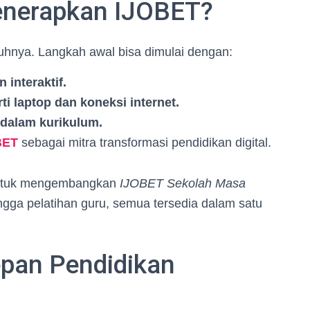
enerapkan IJOBET?
nuhnya. Langkah awal bisa dimulai dengan:
 interaktif.
i laptop dan koneksi internet.
 dalam kurikulum.
BET
sebagai mitra transformasi pendidikan digital.
 untuk mengembangkan
IJOBET Sekolah Masa
ngga pelatihan guru, semua tersedia dalam satu
pan Pendidikan