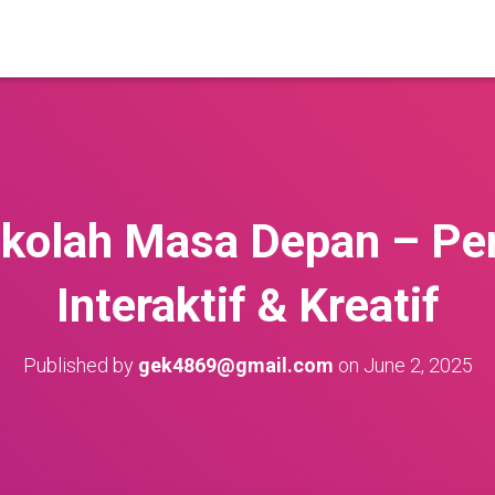
kolah Masa Depan – Pe
Interaktif & Kreatif
Published by
gek4869@gmail.com
on
June 2, 2025