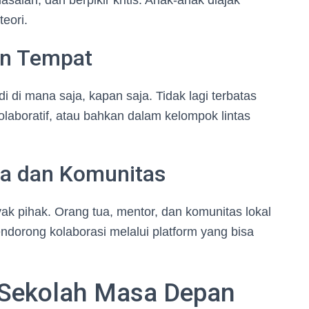
eori.
dan Tempat
di mana saja, kapan saja. Tidak lagi terbatas
kolaboratif, atau bahkan dalam kelompok lintas
ua dan Komunitas
k pihak. Orang tua, mentor, dan komunitas lokal
dorong kolaborasi melalui platform yang bisa
Sekolah Masa Depan