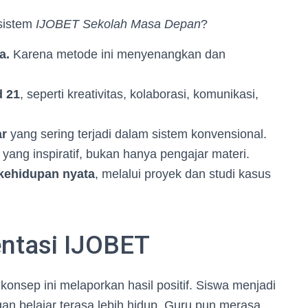
 sistem
IJOBET Sekolah Masa Depan
?
a.
Karena metode ini menyenangkan dan
 21
, seperti kreativitas, kolaborasi, komunikasi,
ar
yang sering terjadi dalam sistem konvensional.
yang inspiratif, bukan hanya pengajar materi.
kehidupan nyata
, melalui proyek dan studi kasus
ntasi IJOBET
nsep ini melaporkan hasil positif. Siswa menjadi
ngan belajar terasa lebih hidup. Guru pun merasa