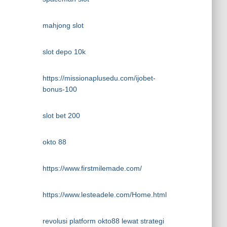
mahjong slot
slot depo 10k
https://missionaplusedu.com/ijobet-
bonus-100
slot bet 200
okto 88
https://www.firstmilemade.com/
https://www.lesteadele.com/Home.html
revolusi platform okto88 lewat strategi