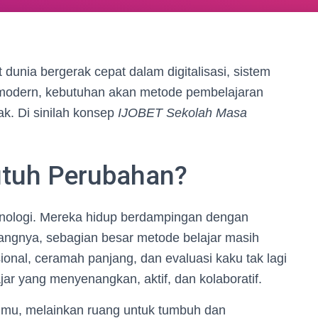
dunia bergerak cepat dalam digitalisasi, sistem
a modern, kebutuhan akan metode pembelajaran
ak. Di sinilah konsep
IJOBET Sekolah Masa
tuh Perubahan?
eknologi. Mereka hidup berdampingan dengan
Sayangnya, sebagian besar metode belajar masih
ional, ceramah panjang, dan evaluasi kaku tak lagi
ar yang menyenangkan, aktif, dan kolaboratif.
lmu, melainkan ruang untuk tumbuh dan