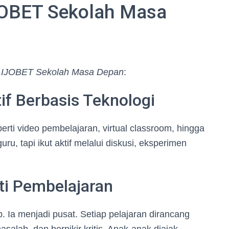
OBET Sekolah Masa
i
IJOBET Sekolah Masa Depan
:
tif Berbasis Teknologi
rti video pembelajaran, virtual classroom, hingga
, tapi ikut aktif melalui diskusi, eksperimen
nti Pembelajaran
. Ia menjadi pusat. Setiap pelajaran dirancang
alah, dan berpikir kritis. Anak-anak diajak