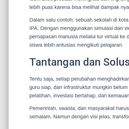
lebih puas karena bisa melihat dampak ny
Dalam satu contoh, sebuah sekolah di kota
IPA. Dengan menggunakan simulasi dan video
pernapasan manusia melalui tur virtual ke 
siswa lebih antusias mengikuti pelajaran.
Tantangan dan Solus
Tentu saja, setiap perubahan menghadirkan
guru siap, dan infrastruktur mungkin belu
pelatihan, investasi bertahap, dan kemauan
Pemerintah, swasta, dan masyarakat harus 
semalam. Namun dengan visi jelas, transfor