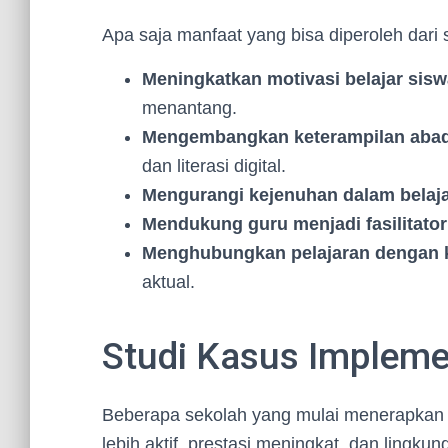
Apa saja manfaat yang bisa diperoleh dari
Meningkatkan motivasi belajar sisw
menantang.
Mengembangkan keterampilan abad
dan literasi digital.
Mengurangi kejenuhan dalam belaj
Mendukung guru menjadi fasilitator
Menghubungkan pelajaran dengan 
aktual.
Studi Kasus Impleme
Beberapa sekolah yang mulai menerapkan ko
lebih aktif, prestasi meningkat, dan lingku