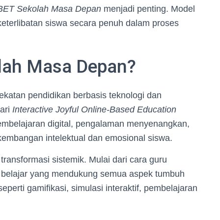
BET Sekolah Masa Depan
menjadi penting. Model
 keterlibatan siswa secara penuh dalam proses
olah Masa Depan?
katan pendidikan berbasis teknologi dan
ari
Interactive Joyful Online-Based Education
mbelajaran digital, pengalaman menyenangkan,
rkembangan intelektual dan emosional siswa.
ansformasi sistemik. Mulai dari cara guru
an belajar yang mendukung semua aspek tumbuh
eperti gamifikasi, simulasi interaktif, pembelajaran