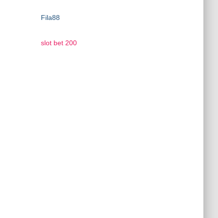
Fila88
slot bet 200