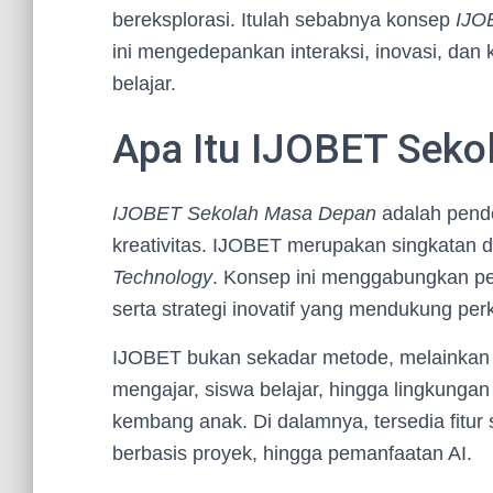
bereksplorasi. Itulah sebabnya konsep
IJO
ini mengedepankan interaksi, inovasi, dan
belajar.
Apa Itu IJOBET Sek
IJOBET Sekolah Masa Depan
adalah pende
kreativitas. IJOBET merupakan singkatan d
Technology
. Konsep ini menggabungkan pe
serta strategi inovatif yang mendukung pe
IJOBET bukan sekadar metode, melainkan tr
mengajar, siswa belajar, hingga lingkung
kembang anak. Di dalamnya, tersedia fitur s
berbasis proyek, hingga pemanfaatan AI.