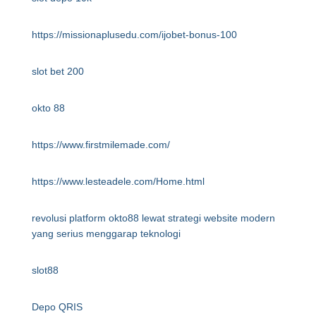
https://missionaplusedu.com/ijobet-bonus-100
slot bet 200
okto 88
https://www.firstmilemade.com/
https://www.lesteadele.com/Home.html
revolusi platform okto88 lewat strategi website modern
yang serius menggarap teknologi
slot88
Depo QRIS