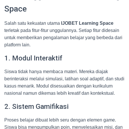
Space
Salah satu kekuatan utama
IJOBET Learning Space
terletak pada fitur-fitur unggulannya. Setiap fitur didesain
untuk memberikan pengalaman belajar yang berbeda dari
platform lain.
1. Modul Interaktif
Siswa tidak hanya membaca materi. Mereka diajak
berinteraksi melalui simulasi, latihan soal adaptif, dan studi
kasus menarik. Modul disesuaikan dengan kurikulum
nasional namun dikemas lebih kreatif dan kontekstual.
2. Sistem Gamifikasi
Proses belajar dibuat lebih seru dengan elemen game.
Siswa bisa mengumpulkan poin, menyelesaikan misi, dan