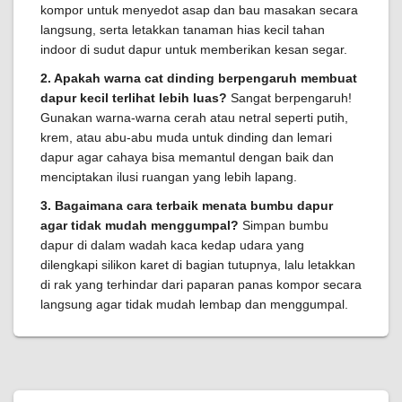
kompor untuk menyedot asap dan bau masakan secara
langsung, serta letakkan tanaman hias kecil tahan
indoor di sudut dapur untuk memberikan kesan segar.
2. Apakah warna cat dinding berpengaruh membuat
dapur kecil terlihat lebih luas?
Sangat berpengaruh!
Gunakan warna-warna cerah atau netral seperti putih,
krem, atau abu-abu muda untuk dinding dan lemari
dapur agar cahaya bisa memantul dengan baik dan
menciptakan ilusi ruangan yang lebih lapang.
3. Bagaimana cara terbaik menata bumbu dapur
agar tidak mudah menggumpal?
Simpan bumbu
dapur di dalam wadah kaca kedap udara yang
dilengkapi silikon karet di bagian tutupnya, lalu letakkan
di rak yang terhindar dari paparan panas kompor secara
langsung agar tidak mudah lembap dan menggumpal.