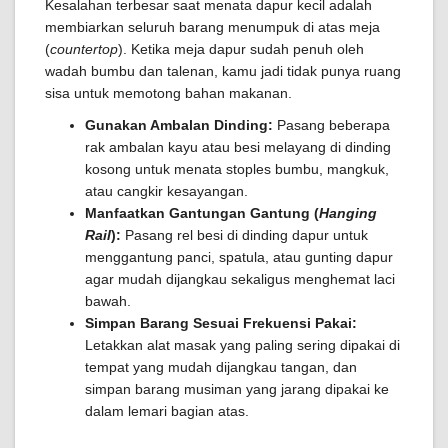
Kesalahan terbesar saat menata dapur kecil adalah
membiarkan seluruh barang menumpuk di atas meja
(
countertop
). Ketika meja dapur sudah penuh oleh
wadah bumbu dan talenan, kamu jadi tidak punya ruang
sisa untuk memotong bahan makanan.
Gunakan Ambalan Dinding:
Pasang beberapa
rak ambalan kayu atau besi melayang di dinding
kosong untuk menata stoples bumbu, mangkuk,
atau cangkir kesayangan.
Manfaatkan Gantungan Gantung (
Hanging
Rail
):
Pasang rel besi di dinding dapur untuk
menggantung panci, spatula, atau gunting dapur
agar mudah dijangkau sekaligus menghemat laci
bawah.
Simpan Barang Sesuai Frekuensi Pakai:
Letakkan alat masak yang paling sering dipakai di
tempat yang mudah dijangkau tangan, dan
simpan barang musiman yang jarang dipakai ke
dalam lemari bagian atas.