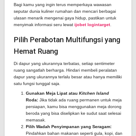
Bagi kamu yang ingin terus memperkaya wawasan
seputar dunia kuliner rumahan dan mencari berbagai
ulasan menarik mengenai gaya hidup, pastikan untuk
menyimak informasi seru lewat
ijobet logintarget
.
Pilih Perabotan Multifungsi yang
Hemat Ruang
Di dapur yang ukurannya terbatas, setiap sentimeter
ruang sangatlah berharga. Hindari membeli peralatan
dapur yang ukurannya terlalu besar atau hanya memiliki
satu fungsi tunggal saja.
Gunakan Meja Lipat atau
Kitchen Island
Roda:
Jika tidak ada ruang permanen untuk meja
persiapan, kamu bisa menggunakan meja dorong
beroda yang bisa diselipkan ke sudut saat selesai
memasak.
Pilih Wadah Penyimpanan yang Seragam:
Pindahkan bahan makanan seperti gula, kopi, dan