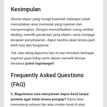
Kesimpulan
Ukuran dapur yang mungil bukanlah halangan untuk
menciptakan area memasak yang nyaman dan
menyenangkan. Dengan memanfaatkan ruang vertikal
dinding, memilih perabotan yang efisien, serta menjaga
kerapian penyimpanan, dapur kecilmu akan terasa jauh
lebih luas dan fungsional.
Yuk, tata ulang dapurmu hari ini dan temukan berbagai
inspirasi gaya hidup serta ulasan menarik lainnya
bersama
ijobet logintarget
!
Frequently Asked Questions
(FAQ)
1. Bagaimana cara menyiasati dapur kecil tanpa
jendela agar tidak terasa pengap?
Kamu bisa
memasang
exhaust fan
atau
cooker hood
di atas