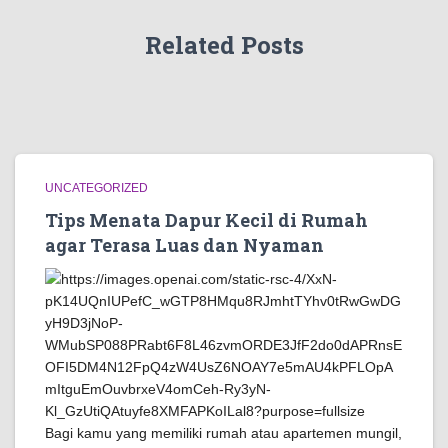
Related Posts
UNCATEGORIZED
Tips Menata Dapur Kecil di Rumah
agar Terasa Luas dan Nyaman
Bagi kamu yang memiliki rumah atau apartemen mungil,