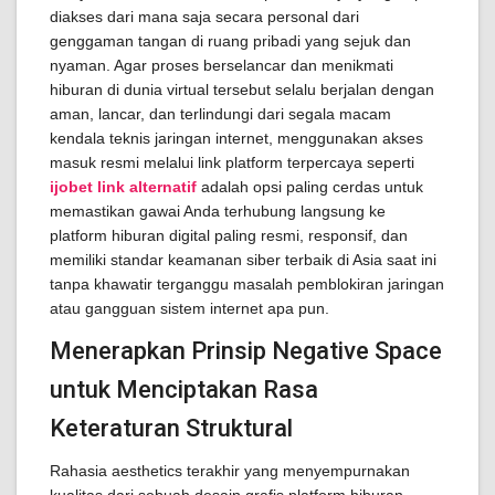
diakses dari mana saja secara personal dari
genggaman tangan di ruang pribadi yang sejuk dan
nyaman. Agar proses berselancar dan menikmati
hiburan di dunia virtual tersebut selalu berjalan dengan
aman, lancar, dan terlindungi dari segala macam
kendala teknis jaringan internet, menggunakan akses
masuk resmi melalui link platform terpercaya seperti
ijobet link alternatif
adalah opsi paling cerdas untuk
memastikan gawai Anda terhubung langsung ke
platform hiburan digital paling resmi, responsif, dan
memiliki standar keamanan siber terbaik di Asia saat ini
tanpa khawatir terganggu masalah pemblokiran jaringan
atau gangguan sistem internet apa pun.
Menerapkan Prinsip Negative Space
untuk Menciptakan Rasa
Keteraturan Struktural
Rahasia aesthetics terakhir yang menyempurnakan