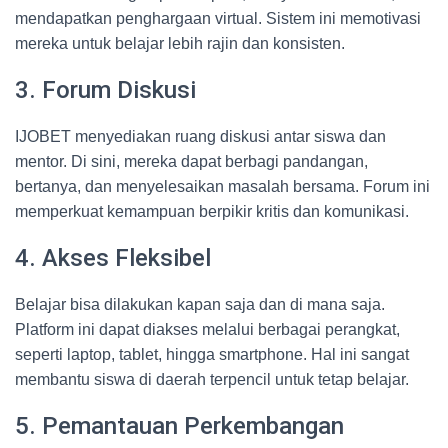
mendapatkan penghargaan virtual. Sistem ini memotivasi
mereka untuk belajar lebih rajin dan konsisten.
3. Forum Diskusi
IJOBET menyediakan ruang diskusi antar siswa dan
mentor. Di sini, mereka dapat berbagi pandangan,
bertanya, dan menyelesaikan masalah bersama. Forum ini
memperkuat kemampuan berpikir kritis dan komunikasi.
4. Akses Fleksibel
Belajar bisa dilakukan kapan saja dan di mana saja.
Platform ini dapat diakses melalui berbagai perangkat,
seperti laptop, tablet, hingga smartphone. Hal ini sangat
membantu siswa di daerah terpencil untuk tetap belajar.
5. Pemantauan Perkembangan