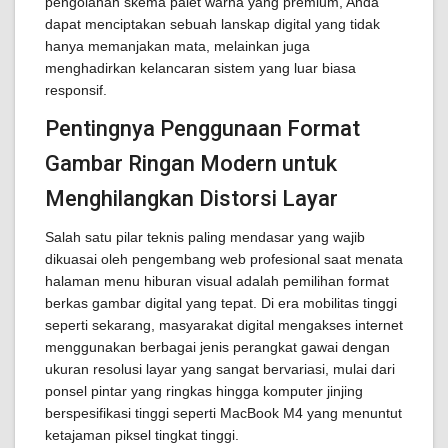
pengolahan skema palet warna yang premium, Anda
dapat menciptakan sebuah lanskap digital yang tidak
hanya memanjakan mata, melainkan juga
menghadirkan kelancaran sistem yang luar biasa
responsif.
Pentingnya Penggunaan Format
Gambar Ringan Modern untuk
Menghilangkan Distorsi Layar
Salah satu pilar teknis paling mendasar yang wajib
dikuasai oleh pengembang web profesional saat menata
halaman menu hiburan visual adalah pemilihan format
berkas gambar digital yang tepat. Di era mobilitas tinggi
seperti sekarang, masyarakat digital mengakses internet
menggunakan berbagai jenis perangkat gawai dengan
ukuran resolusi layar yang sangat bervariasi, mulai dari
ponsel pintar yang ringkas hingga komputer jinjing
berspesifikasi tinggi seperti MacBook M4 yang menuntut
ketajaman piksel tingkat tinggi.