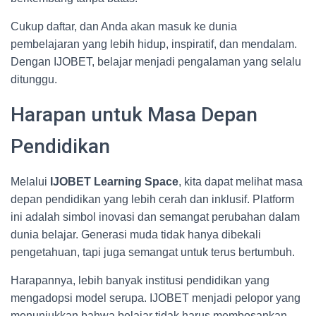
Cukup daftar, dan Anda akan masuk ke dunia
pembelajaran yang lebih hidup, inspiratif, dan mendalam.
Dengan IJOBET, belajar menjadi pengalaman yang selalu
ditunggu.
Harapan untuk Masa Depan
Pendidikan
Melalui
IJOBET Learning Space
, kita dapat melihat masa
depan pendidikan yang lebih cerah dan inklusif. Platform
ini adalah simbol inovasi dan semangat perubahan dalam
dunia belajar. Generasi muda tidak hanya dibekali
pengetahuan, tapi juga semangat untuk terus bertumbuh.
Harapannya, lebih banyak institusi pendidikan yang
mengadopsi model serupa. IJOBET menjadi pelopor yang
menunjukkan bahwa belajar tidak harus membosankan.