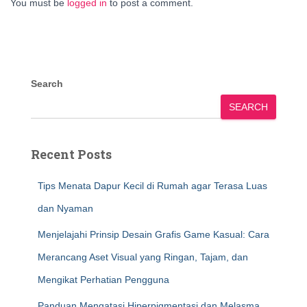
You must be
logged in
to post a comment.
Search
SEARCH
Recent Posts
Tips Menata Dapur Kecil di Rumah agar Terasa Luas
dan Nyaman
Menjelajahi Prinsip Desain Grafis Game Kasual: Cara
Merancang Aset Visual yang Ringan, Tajam, dan
Mengikat Perhatian Pengguna
Panduan Mengatasi Hiperpigmentasi dan Melasma