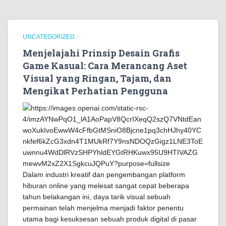
UNCATEGORIZED
Menjelajahi Prinsip Desain Grafis
Game Kasual: Cara Merancang Aset
Visual yang Ringan, Tajam, dan
Mengikat Perhatian Pengguna
Dalam industri kreatif dan pengembangan platform
hiburan online yang melesat sangat cepat beberapa
tahun belakangan ini, daya tarik visual sebuah
permainan telah menjelma menjadi faktor penentu
utama bagi kesuksesan sebuah produk digital di pasar