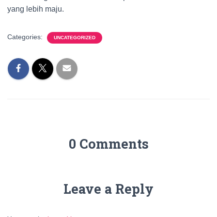
yang lebih maju.
Categories:
UNCATEGORIZED
0 Comments
Leave a Reply