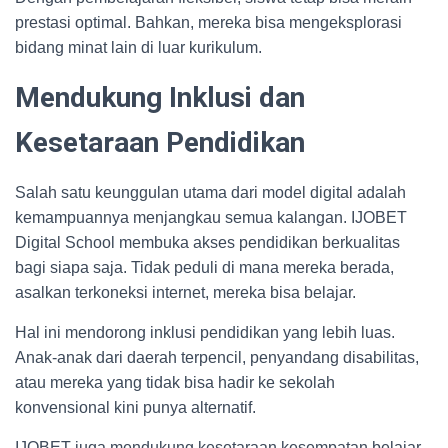
prestasi optimal. Bahkan, mereka bisa mengeksplorasi
bidang minat lain di luar kurikulum.
Mendukung Inklusi dan
Kesetaraan Pendidikan
Salah satu keunggulan utama dari model digital adalah
kemampuannya menjangkau semua kalangan. IJOBET
Digital School membuka akses pendidikan berkualitas
bagi siapa saja. Tidak peduli di mana mereka berada,
asalkan terkoneksi internet, mereka bisa belajar.
Hal ini mendorong inklusi pendidikan yang lebih luas.
Anak-anak dari daerah terpencil, penyandang disabilitas,
atau mereka yang tidak bisa hadir ke sekolah
konvensional kini punya alternatif.
IJOBET juga mendukung kesetaraan kesempatan belajar.