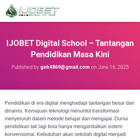
IJOBET Digital School – Tantangan
Pendidikan Masa Kini
Published by
gek4869@gmail.com
on
June 16, 2025
Pendidikan di era digital menghadapi tantangan besar dan
dinamis. Kemajuan teknologi menuntut transformasi
menyeluruh dalam metode belajar dan mengajar. Dunia
pendidikan tak lagi bisa hanya mengandalkan sistem
konvensional. Kebutuhan akan sekolah digital menjadi