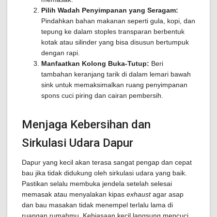
Pilih Wadah Penyimpanan yang Seragam:
Pindahkan bahan makanan seperti gula, kopi, dan
tepung ke dalam stoples transparan berbentuk
kotak atau silinder yang bisa disusun bertumpuk
dengan rapi.
Manfaatkan Kolong Buka-Tutup:
Beri
tambahan keranjang tarik di dalam lemari bawah
sink untuk memaksimalkan ruang penyimpanan
spons cuci piring dan cairan pembersih.
Menjaga Kebersihan dan
Sirkulasi Udara Dapur
Dapur yang kecil akan terasa sangat pengap dan cepat
bau jika tidak didukung oleh sirkulasi udara yang baik.
Pastikan selalu membuka jendela setelah selesai
memasak atau menyalakan kipas
exhaust
agar asap
dan bau masakan tidak menempel terlalu lama di
ruangan rumahmu. Kebiasaan kecil langsung mencuci