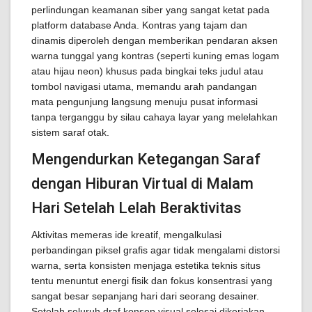
perlindungan keamanan siber yang sangat ketat pada
platform database Anda. Kontras yang tajam dan
dinamis diperoleh dengan memberikan pendaran aksen
warna tunggal yang kontras (seperti kuning emas logam
atau hijau neon) khusus pada bingkai teks judul atau
tombol navigasi utama, memandu arah pandangan
mata pengunjung langsung menuju pusat informasi
tanpa terganggu by silau cahaya layar yang melelahkan
sistem saraf otak.
Mengendurkan Ketegangan Saraf
dengan Hiburan Virtual di Malam
Hari Setelah Lelah Beraktivitas
Aktivitas memeras ide kreatif, mengalkulasi
perbandingan piksel grafis agar tidak mengalami distorsi
warna, serta konsisten menjaga estetika teknis situs
tentu menuntut energi fisik dan fokus konsentrasi yang
sangat besar sepanjang hari dari seorang desainer.
Setelah seluruh draf konsep visual selesai dikerjakan