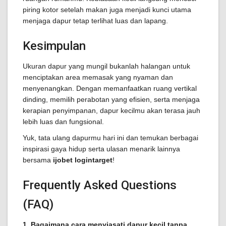
piring kotor setelah makan juga menjadi kunci utama
menjaga dapur tetap terlihat luas dan lapang.
Kesimpulan
Ukuran dapur yang mungil bukanlah halangan untuk
menciptakan area memasak yang nyaman dan
menyenangkan. Dengan memanfaatkan ruang vertikal
dinding, memilih perabotan yang efisien, serta menjaga
kerapian penyimpanan, dapur kecilmu akan terasa jauh
lebih luas dan fungsional.
Yuk, tata ulang dapurmu hari ini dan temukan berbagai
inspirasi gaya hidup serta ulasan menarik lainnya
bersama
ijobet logintarget
!
Frequently Asked Questions
(FAQ)
1. Bagaimana cara menyiasati dapur kecil tanpa