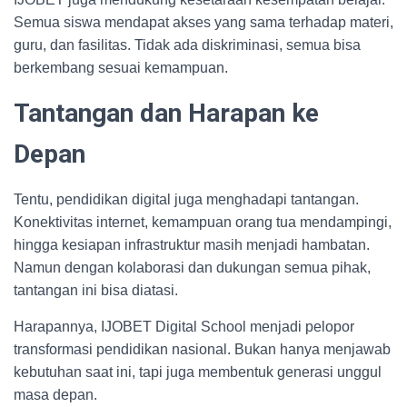
Semua siswa mendapat akses yang sama terhadap materi,
guru, dan fasilitas. Tidak ada diskriminasi, semua bisa
berkembang sesuai kemampuan.
Tantangan dan Harapan ke
Depan
Tentu, pendidikan digital juga menghadapi tantangan.
Konektivitas internet, kemampuan orang tua mendampingi,
hingga kesiapan infrastruktur masih menjadi hambatan.
Namun dengan kolaborasi dan dukungan semua pihak,
tantangan ini bisa diatasi.
Harapannya, IJOBET Digital School menjadi pelopor
transformasi pendidikan nasional. Bukan hanya menjawab
kebutuhan saat ini, tapi juga membentuk generasi unggul
masa depan.