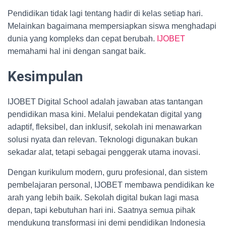
Pendidikan tidak lagi tentang hadir di kelas setiap hari.
Melainkan bagaimana mempersiapkan siswa menghadapi
dunia yang kompleks dan cepat berubah.
IJOBET
memahami hal ini dengan sangat baik.
Kesimpulan
IJOBET Digital School adalah jawaban atas tantangan
pendidikan masa kini. Melalui pendekatan digital yang
adaptif, fleksibel, dan inklusif, sekolah ini menawarkan
solusi nyata dan relevan. Teknologi digunakan bukan
sekadar alat, tetapi sebagai penggerak utama inovasi.
Dengan kurikulum modern, guru profesional, dan sistem
pembelajaran personal, IJOBET membawa pendidikan ke
arah yang lebih baik. Sekolah digital bukan lagi masa
depan, tapi kebutuhan hari ini. Saatnya semua pihak
mendukung transformasi ini demi pendidikan Indonesia