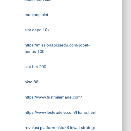
mahjong slot
slot depo 10k
https://missionaplusedu.com/ijobet-
bonus-100
slot bet 200
okto 88
https://www.firstmilemade.com/
https://www.lesteadele.com/Home.html
revolusi platform okto88 lewat strategi