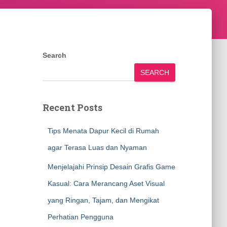
Search
SEARCH
Recent Posts
Tips Menata Dapur Kecil di Rumah
agar Terasa Luas dan Nyaman
Menjelajahi Prinsip Desain Grafis Game
Kasual: Cara Merancang Aset Visual
yang Ringan, Tajam, dan Mengikat
Perhatian Pengguna