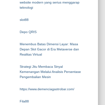
website modern yang serius menggarap
teknologi
slot88
Depo QRIS
Menembus Batas Dimensi Layar: Masa
Depan Slot Gacor di Era Metaverse dan
Realitas Virtual
Strategi Jitu Membaca Sinyal
Kemenangan Melalui Analisis Persentase
Pengembalian Mesin
https://www.demenciagastrobar.com/
Fila88