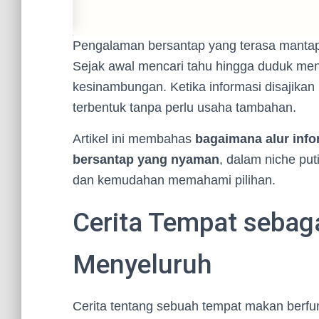
Pengalaman bersantap yang terasa mantap b
Sejak awal mencari tahu hingga duduk men
kesinambungan. Ketika informasi disajikan 
terbentuk tanpa perlu usaha tambahan.
Artikel ini membahas
bagaimana alur inf
bersantap yang nyaman
, dalam niche put
dan kemudahan memahami pilihan.
Cerita Tempat seba
Menyeluruh
Cerita tentang sebuah tempat makan berf