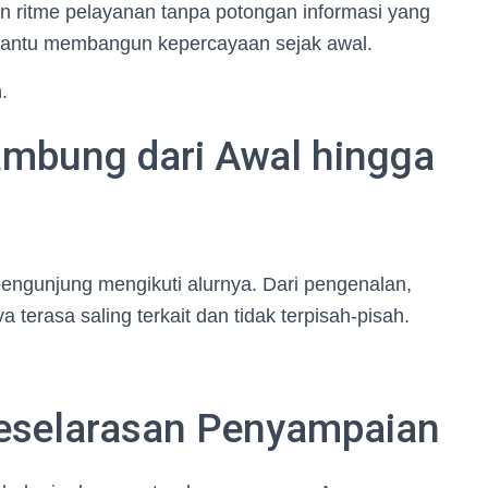
 ritme pelayanan tanpa potongan informasi yang
antu membangun kepercayaan sejak awal.
.
ambung dari Awal hingga
ngunjung mengikuti alurnya. Dari pengenalan,
erasa saling terkait dan tidak terpisah-pisah.
eselarasan Penyampaian