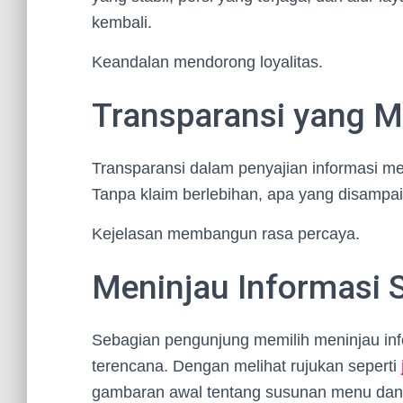
kembali.
Keandalan mendorong loyalitas.
Transparansi yang 
Transparansi dalam penyajian informasi m
Tanpa klaim berlebihan, apa yang disampa
Kejelasan membangun rasa percaya.
Meninjau Informasi 
Sebagian pengunjung memilih meninjau info
terencana. Dengan melihat rujukan seperti
gambaran awal tentang susunan menu dan 