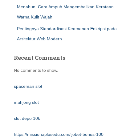
Menahun: Cara Ampuh Mengembalikan Kerataan
Warna Kulit Wajah
Pentingnya Standardisasi Keamanan Enkripsi pada
Arsitektur Web Modern
Recent Comments
No comments to show.
spaceman slot
mahjong slot
slot depo 10k
https://missionaplusedu.com/ijobet-bonus-100