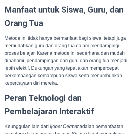
Manfaat untuk Siswa, Guru, dan
Orang Tua
Metode ini tidak hanya bermanfaat bagi siswa, tetapi juga
memudahkan guru dan orang tua dalam mendampingi
proses belajar. Karena metode ini sederhana dan mudah
dipahami, pendampingan dari guru dan orang tua menjadi
lebih efektif. Dukungan yang tepat akan mempercepat
perkembangan kemampuan siswa serta menumbuhkan
kepercayaan diri mereka.
Peran Teknologi dan
Pembelajaran Interaktif
Keunggulan lain dari
ijobet Cermat
adalah pemanfaatan
teknologi dalam proses belajar. Siswa dapat mengakses