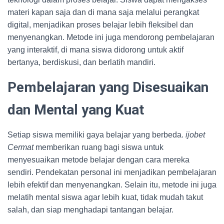
materi kapan saja dan di mana saja melalui perangkat
digital, menjadikan proses belajar lebih fleksibel dan
menyenangkan. Metode ini juga mendorong pembelajaran
yang interaktif, di mana siswa didorong untuk aktif
bertanya, berdiskusi, dan berlatih mandiri.
Pembelajaran yang Disesuaikan
dan Mental yang Kuat
Setiap siswa memiliki gaya belajar yang berbeda.
ijobet
Cermat
memberikan ruang bagi siswa untuk
menyesuaikan metode belajar dengan cara mereka
sendiri. Pendekatan personal ini menjadikan pembelajaran
lebih efektif dan menyenangkan. Selain itu, metode ini juga
melatih mental siswa agar lebih kuat, tidak mudah takut
salah, dan siap menghadapi tantangan belajar.