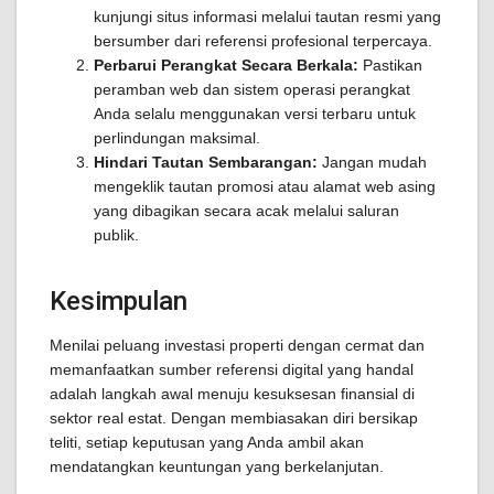
kunjungi situs informasi melalui tautan resmi yang
bersumber dari referensi profesional terpercaya.
Perbarui Perangkat Secara Berkala:
Pastikan
peramban web dan sistem operasi perangkat
Anda selalu menggunakan versi terbaru untuk
perlindungan maksimal.
Hindari Tautan Sembarangan:
Jangan mudah
mengeklik tautan promosi atau alamat web asing
yang dibagikan secara acak melalui saluran
publik.
Kesimpulan
Menilai peluang investasi properti dengan cermat dan
memanfaatkan sumber referensi digital yang handal
adalah langkah awal menuju kesuksesan finansial di
sektor real estat. Dengan membiasakan diri bersikap
teliti, setiap keputusan yang Anda ambil akan
mendatangkan keuntungan yang berkelanjutan.