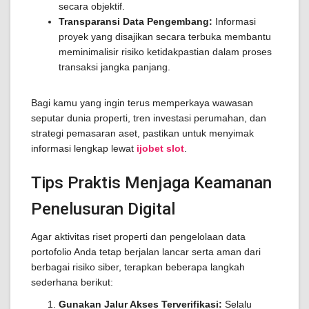
secara objektif.
Transparansi Data Pengembang:
Informasi
proyek yang disajikan secara terbuka membantu
meminimalisir risiko ketidakpastian dalam proses
transaksi jangka panjang.
Bagi kamu yang ingin terus memperkaya wawasan
seputar dunia properti, tren investasi perumahan, dan
strategi pemasaran aset, pastikan untuk menyimak
informasi lengkap lewat
ijobet slot
.
Tips Praktis Menjaga Keamanan
Penelusuran Digital
Agar aktivitas riset properti dan pengelolaan data
portofolio Anda tetap berjalan lancar serta aman dari
berbagai risiko siber, terapkan beberapa langkah
sederhana berikut:
Gunakan Jalur Akses Terverifikasi:
Selalu