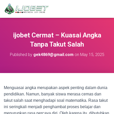
ijobet Cermat – Kuasai Angka
Tanpa Takut Salah
Published by
gek4869@gmail.com
on
May 15, 2025
Menguasai angka merupakan aspek penting dalam dunia
pendidikan. Namun, banyak siswa merasa cemas dan
takut salah saat menghadapi soal matematika. Rasa takut
ini seringkali menjadi penghambat proses belajar dan
menurunkan rasa percaya diri. Oleh karena itu, dibutuhkan