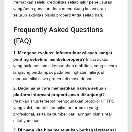
Perhatikan selalu kredibilitas setiap jalur penelusuran
yang Anda gunakan demi mendukung kelancaran
seluruh aktivitas bisnis properti Anda setiap hari.
Frequently Asked Questions
(FAQ)
1. Mengapa evaluasi infrastruktur wilayah sangat
penting sebelum membeli properti?
Infrastruktur
yang baik menjamin kemudahan mobilitas, yang secara
langsung berdampak pada peningkatan nilai jual
maupun nilai sewa properti di masa depan.
2. Bagaimana cara memastikan bahwa sebuah
platform informasi properti aman dikunjungi?
Pastikan situs tersebut menggunakan protokol HTTPS
yang valid, memiliki tampilan antarmuka yang
profesional, serta bersumber dari jaringan bisnis real
estat yang sah.
3. Di mana kita bisa menemukan berbagai referensi