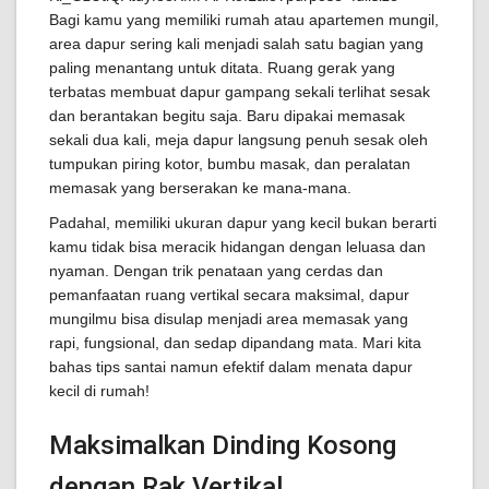
Bagi kamu yang memiliki rumah atau apartemen mungil,
area dapur sering kali menjadi salah satu bagian yang
paling menantang untuk ditata. Ruang gerak yang
terbatas membuat dapur gampang sekali terlihat sesak
dan berantakan begitu saja. Baru dipakai memasak
sekali dua kali, meja dapur langsung penuh sesak oleh
tumpukan piring kotor, bumbu masak, dan peralatan
memasak yang berserakan ke mana-mana.
Padahal, memiliki ukuran dapur yang kecil bukan berarti
kamu tidak bisa meracik hidangan dengan leluasa dan
nyaman. Dengan trik penataan yang cerdas dan
pemanfaatan ruang vertikal secara maksimal, dapur
mungilmu bisa disulap menjadi area memasak yang
rapi, fungsional, dan sedap dipandang mata. Mari kita
bahas tips santai namun efektif dalam menata dapur
kecil di rumah!
Maksimalkan Dinding Kosong
dengan Rak Vertikal