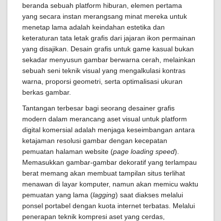
beranda sebuah platform hiburan, elemen pertama
yang secara instan merangsang minat mereka untuk
menetap lama adalah keindahan estetika dan
keteraturan tata letak grafis dari jajaran ikon permainan
yang disajikan. Desain grafis untuk game kasual bukan
sekadar menyusun gambar berwarna cerah, melainkan
sebuah seni teknik visual yang mengalkulasi kontras
warna, proporsi geometri, serta optimalisasi ukuran
berkas gambar.
Tantangan terbesar bagi seorang desainer grafis
modern dalam merancang aset visual untuk platform
digital komersial adalah menjaga keseimbangan antara
ketajaman resolusi gambar dengan kecepatan
pemuatan halaman website (
page loading speed
).
Memasukkan gambar-gambar dekoratif yang terlampau
berat memang akan membuat tampilan situs terlihat
menawan di layar komputer, namun akan memicu waktu
pemuatan yang lama (
lagging
) saat diakses melalui
ponsel portabel dengan kuota internet terbatas. Melalui
penerapan teknik kompresi aset yang cerdas,