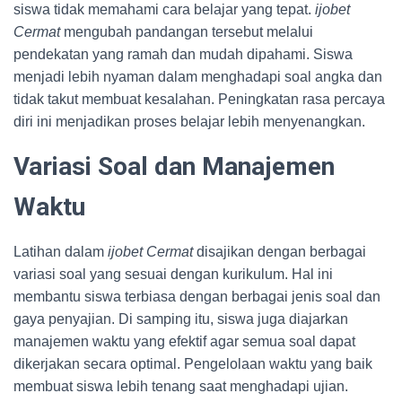
siswa tidak memahami cara belajar yang tepat.
ijobet
Cermat
mengubah pandangan tersebut melalui
pendekatan yang ramah dan mudah dipahami. Siswa
menjadi lebih nyaman dalam menghadapi soal angka dan
tidak takut membuat kesalahan. Peningkatan rasa percaya
diri ini menjadikan proses belajar lebih menyenangkan.
Variasi Soal dan Manajemen
Waktu
Latihan dalam
ijobet Cermat
disajikan dengan berbagai
variasi soal yang sesuai dengan kurikulum. Hal ini
membantu siswa terbiasa dengan berbagai jenis soal dan
gaya penyajian. Di samping itu, siswa juga diajarkan
manajemen waktu yang efektif agar semua soal dapat
dikerjakan secara optimal. Pengelolaan waktu yang baik
membuat siswa lebih tenang saat menghadapi ujian.