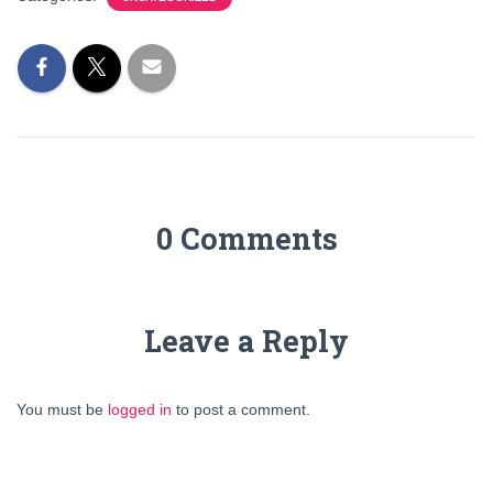
0 Comments
Leave a Reply
You must be
logged in
to post a comment.