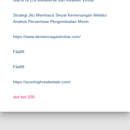
Gacor di Era Metaverse dan Realitas Virtual
Strategi Jitu Membaca Sinyal Kemenangan Melalui
Analisis Persentase Pengembalian Mesin
https://www.demenciagastrobar.com/
Fila88
Fila88
https://aceshighrealestate.com/
slot bet 200