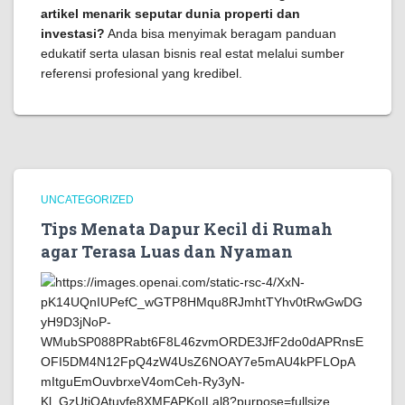
artikel menarik seputar dunia properti dan
investasi?
Anda bisa menyimak beragam panduan
edukatif serta ulasan bisnis real estat melalui sumber
referensi profesional yang kredibel.
UNCATEGORIZED
Tips Menata Dapur Kecil di Rumah
agar Terasa Luas dan Nyaman