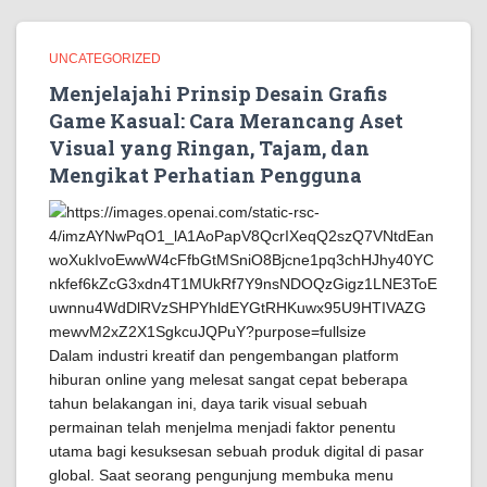
UNCATEGORIZED
Menjelajahi Prinsip Desain Grafis
Game Kasual: Cara Merancang Aset
Visual yang Ringan, Tajam, dan
Mengikat Perhatian Pengguna
Dalam industri kreatif dan pengembangan platform
hiburan online yang melesat sangat cepat beberapa
tahun belakangan ini, daya tarik visual sebuah
permainan telah menjelma menjadi faktor penentu
utama bagi kesuksesan sebuah produk digital di pasar
global. Saat seorang pengunjung membuka menu