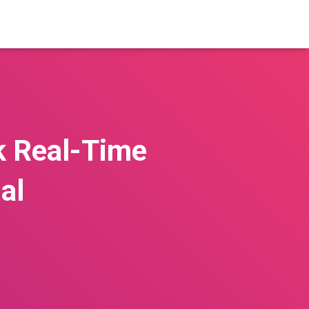
k Real-Time
al