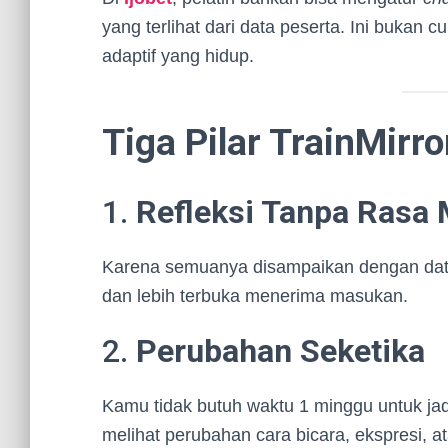
yang terlihat dari data peserta. Ini bukan 
adaptif yang hidup.
Tiga Pilar TrainMir
1.
Refleksi Tanpa Rasa 
Karena semuanya disampaikan dengan data,
dan lebih terbuka menerima masukan.
2.
Perubahan Seketika
Kamu tidak butuh waktu 1 minggu untuk jad
melihat perubahan cara bicara, ekspresi, at