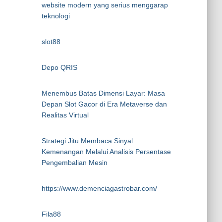
website modern yang serius menggarap
teknologi
slot88
Depo QRIS
Menembus Batas Dimensi Layar: Masa
Depan Slot Gacor di Era Metaverse dan
Realitas Virtual
Strategi Jitu Membaca Sinyal
Kemenangan Melalui Analisis Persentase
Pengembalian Mesin
https://www.demenciagastrobar.com/
Fila88