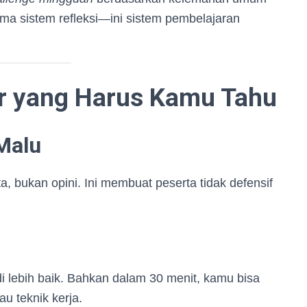
cuma sistem refleksi—ini sistem pembelajaran
ror yang Harus Kamu Tahu
Malu
 bukan opini. Ini membuat peserta tidak defensif
i lebih baik. Bahkan dalam 30 menit, kamu bisa
au teknik kerja.