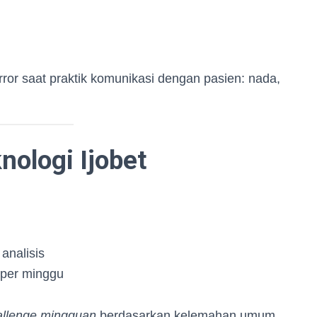
or saat praktik komunikasi dengan pasien: nada,
nologi Ijobet
analisis
 per minggu
allenge mingguan
berdasarkan kelemahan umum