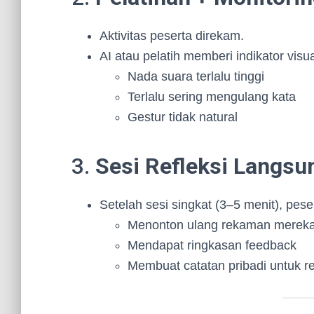
Aktivitas peserta direkam.
AI atau pelatih memberi indikator visua
Nada suara terlalu tinggi
Terlalu sering mengulang kata
Gestur tidak natural
3.
Sesi Refleksi Langsu
Setelah sesi singkat (3–5 menit), pese
Menonton ulang rekaman merek
Mendapat ringkasan feedback
Membuat catatan pribadi untuk re