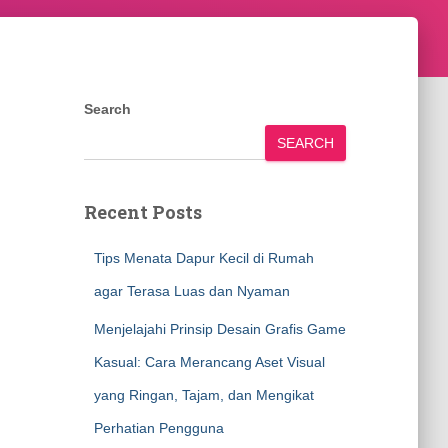
Search
SEARCH
Recent Posts
Tips Menata Dapur Kecil di Rumah
agar Terasa Luas dan Nyaman
Menjelajahi Prinsip Desain Grafis Game
Kasual: Cara Merancang Aset Visual
yang Ringan, Tajam, dan Mengikat
Perhatian Pengguna