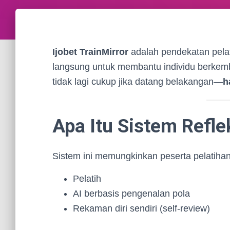
Ijobet TrainMirror
adalah pendekatan pelat
langsung untuk membantu individu berkemba
tidak lagi cukup jika datang belakangan—
h
Apa Itu Sistem Refle
Sistem ini memungkinkan peserta pelatiha
Pelatih
AI berbasis pengenalan pola
Rekaman diri sendiri (self-review)