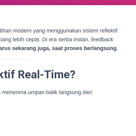
ihan modern yang menggunakan sistem reflektif
ng lebih cepat. Di era serba instan, feedback
arus sekarang juga, saat proses berlangsung
.
ktif Real-Time?
n menerima umpan balik langsung dari: