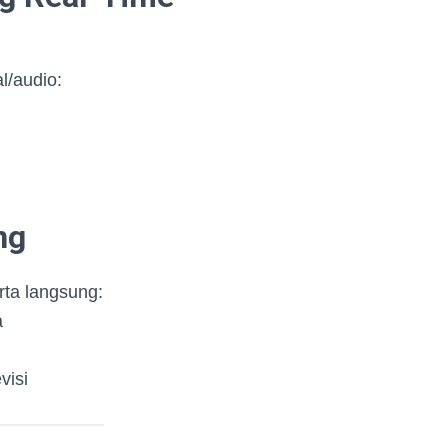
l/audio:
ng
rta langsung:
a
visi