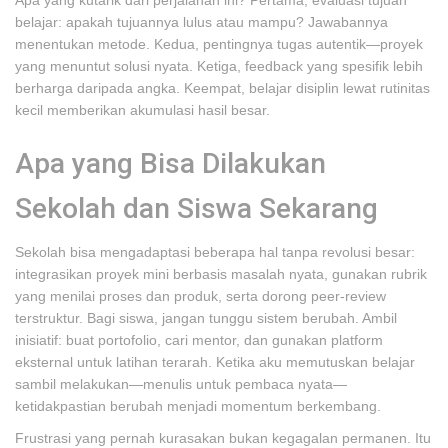
Apa yang kutarik dari perjalanan ini? Pertama, evaluasi tujuan
belajar: apakah tujuannya lulus atau mampu? Jawabannya
menentukan metode. Kedua, pentingnya tugas autentik—proyek
yang menuntut solusi nyata. Ketiga, feedback yang spesifik lebih
berharga daripada angka. Keempat, belajar disiplin lewat rutinitas
kecil memberikan akumulasi hasil besar.
Apa yang Bisa Dilakukan
Sekolah dan Siswa Sekarang
Sekolah bisa mengadaptasi beberapa hal tanpa revolusi besar:
integrasikan proyek mini berbasis masalah nyata, gunakan rubrik
yang menilai proses dan produk, serta dorong peer-review
terstruktur. Bagi siswa, jangan tunggu sistem berubah. Ambil
inisiatif: buat portofolio, cari mentor, dan gunakan platform
eksternal untuk latihan terarah. Ketika aku memutuskan belajar
sambil melakukan—menulis untuk pembaca nyata—
ketidakpastian berubah menjadi momentum berkembang.
Frustrasi yang pernah kurasakan bukan kegagalan permanen. Itu