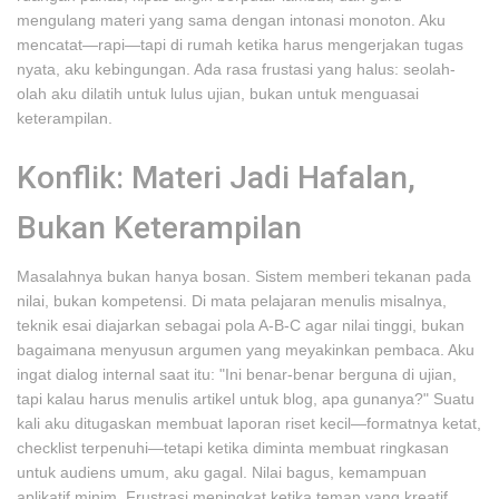
mengulang materi yang sama dengan intonasi monoton. Aku
mencatat—rapi—tapi di rumah ketika harus mengerjakan tugas
nyata, aku kebingungan. Ada rasa frustasi yang halus: seolah-
olah aku dilatih untuk lulus ujian, bukan untuk menguasai
keterampilan.
Konflik: Materi Jadi Hafalan,
Bukan Keterampilan
Masalahnya bukan hanya bosan. Sistem memberi tekanan pada
nilai, bukan kompetensi. Di mata pelajaran menulis misalnya,
teknik esai diajarkan sebagai pola A-B-C agar nilai tinggi, bukan
bagaimana menyusun argumen yang meyakinkan pembaca. Aku
ingat dialog internal saat itu: "Ini benar-benar berguna di ujian,
tapi kalau harus menulis artikel untuk blog, apa gunanya?" Suatu
kali aku ditugaskan membuat laporan riset kecil—formatnya ketat,
checklist terpenuhi—tetapi ketika diminta membuat ringkasan
untuk audiens umum, aku gagal. Nilai bagus, kemampuan
aplikatif minim. Frustrasi meningkat ketika teman yang kreatif