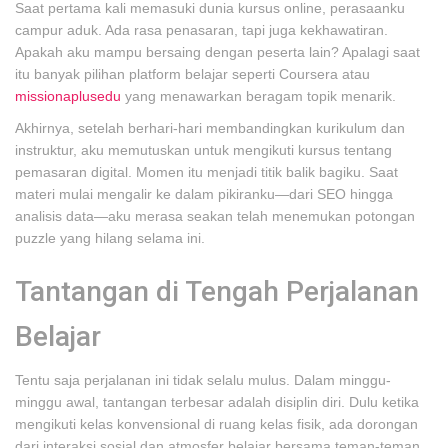
Saat pertama kali memasuki dunia kursus online, perasaanku
campur aduk. Ada rasa penasaran, tapi juga kekhawatiran.
Apakah aku mampu bersaing dengan peserta lain? Apalagi saat
itu banyak pilihan platform belajar seperti Coursera atau
missionaplusedu
yang menawarkan beragam topik menarik.
Akhirnya, setelah berhari-hari membandingkan kurikulum dan
instruktur, aku memutuskan untuk mengikuti kursus tentang
pemasaran digital. Momen itu menjadi titik balik bagiku. Saat
materi mulai mengalir ke dalam pikiranku—dari SEO hingga
analisis data—aku merasa seakan telah menemukan potongan
puzzle yang hilang selama ini.
Tantangan di Tengah Perjalanan
Belajar
Tentu saja perjalanan ini tidak selalu mulus. Dalam minggu-
minggu awal, tantangan terbesar adalah disiplin diri. Dulu ketika
mengikuti kelas konvensional di ruang kelas fisik, ada dorongan
dari interaksi sosial dan atmosfer belajar bersama teman-teman